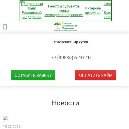
×
Центральный
Обращения
Реестры субъектов
банк
Интернет-
в
рынка
Российской
приемная
Кредитный
микрофинансирования
Федерации
кооператив
Отделения:
Иркутск
+7 (39535) 6-10-10
ОСТАВИТЬ ЗАЯВКУ
ОПЛАТИТЬ ЗАЙМ
Новости
15.07.2026