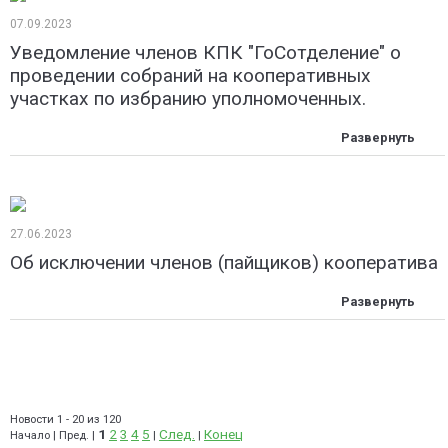
07.09.2023
Уведомление членов КПК "ГоСотделение" о
проведении собраний на кооперативных
участках по избранию уполномоченных.
27.06.2023
Об исключении членов (пайщиков) кооператива
Новости 1 - 20 из 120
1
2
3
4
5
След.
Конец
Начало | Пред. |
|
|