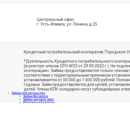
Центральный офис:
г. Усть-Илимск, ул. Ленина, д.25
Кредитный потребительский кооператив "Городское С
*Деятельность Кредитного потребительского коопе
(в реестре членов СРО №23 от 29.09.2022 г.). Не подл
кооперации». Займы предоставляются только членам 
соответствии с территориальным признаком установл
устанавливается от 50 000 до 1 000 000 рублей. Полна
годовых. Займ предоставляется для целей, установл
детей. Члены КПК солидарно несут субсидиарную отве
Займы для частных лиц
Займы без залога
Займы под залог авто
Материнский капитал
Займы для бизнеса
Личные сбережения
Наши офисы
О компании
Документы
Новости