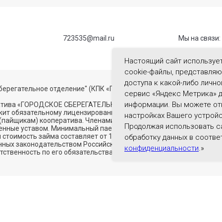
723535@mail.ru
Мы на связи:
Настоящий сайт использует
cookie-файлы, представля
доступа к какой-либо личн
берегательное отделение" (КПК «ГоСотделение»).
сервис «Яндекс Метрика» 
информации. Вы можете отк
ратива «ГОРОДСКОЕ СБЕРЕГАТЕЛЬНОЕ ОТДЕЛЕНИЕ» осуществляется
ежит обязательному лицензированию и осуществляется в соответств
настройках Вашего устройс
(пайщикам) кооператива. Членами кооператива могут быть лица п
Продолжая использовать са
енные уставом. Минимальный паевой взнос 50 рублей. Займ предос
я стоимость займа составляет от 15 % до 19% в год. Процентная ст
обработку данных в соответ
енных законодательством Российской Федерации о дополнительны
конфиденциальности
.»
тственность по его обязательствам в пределах не внесенной част