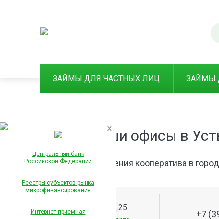
ЗАЙМЫ ДЛЯ ЧАСТНЫХ ЛИЦ
ЗАЙМЫ 
×
Наши офисы в Уст
Центральный банк
Российской Федерации
Отделения кооператива в горо
Реестры субъектов рынка
микрофинансирования
ул. Ленина, д.25
Интернет-приемная
+7 (3