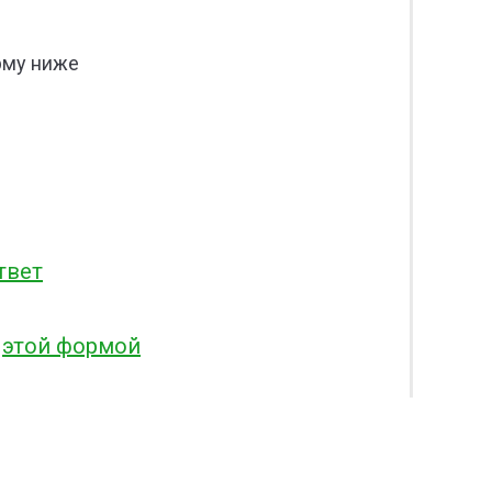
рму ниже
твет
этой формой