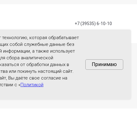
+7 (39535) 6-10-10
 технологию, которая обрабатывает
ющих собой служебные данные без
ой информации, а также использует
для сбора аналитической
Принимаю
азаться от обработки данных в
 на основании допуска СРО Ассоциации СРО «НОКК»
ии с ФЗ № 190-ФЗ от 18.07.2009 г. «О кредитной
тва или покинуть настоящий сайт.
остоянно или временно зарегистрированные в
йт, Вы даёте свое согласие на
тавляется сроком на 12 месяцев. Сумма займа
авка за пользование суммой займа от 8,40 % до 17%
ствии с «
Политикой
х мерах государственной поддержки семей, имеющих
и дополнительного взноса каждого из членов КПК.